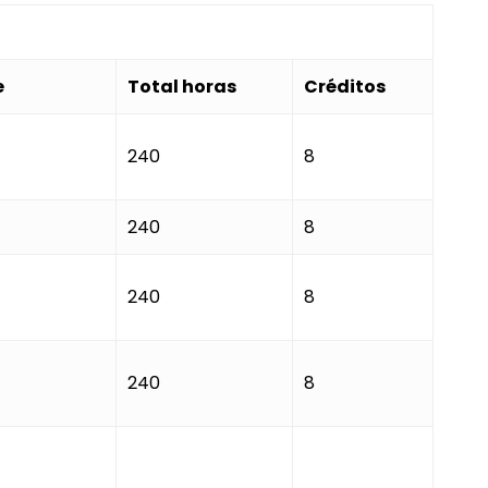
e
Total horas
Créditos
240
8
240
8
240
8
240
8