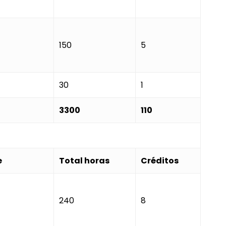
150
5
30
1
3300
110
e
Total horas
Créditos
240
8