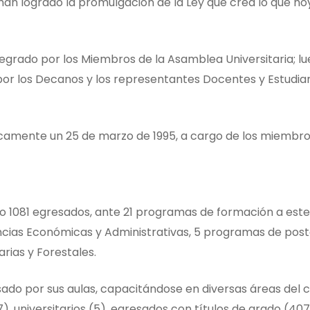
an logrado la promulgación de la Ley que crea lo que hoy
ntegrado por los Miembros de la Asamblea Universitaria; lue
por los Decanos y los representantes Docentes y Estudiant
icamente un 25 de marzo de 1995, a cargo de los miembro
do 1081 egresados, ante 21 programas de formación a este
cias Económicas y Administrativas, 5 programas de postg
rias y Forestales.
sado por sus aulas, capacitándose en diversas áreas del 
), universitarios (5), egresados con títulos de grado (407