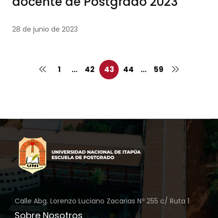
docente de Postgrado 2023
28 de junio de 2023
1
…
42
43
44
…
59
Calle Abg. Lorenzo Luciano Zacarias Nº 255 c/ Ruta 1
Sobre Nosotros