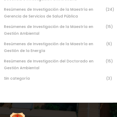
Resúmenes de Investigación de la Maestría en
(24)
Gerencia de Servicios de Salud Pública
Resúmenes de Investigación de la Maestría en
(15)
Gestión Ambiental
Resúmenes de Investigación de la Maestría en
(6)
Gestión de la Energía
Resúmenes de Investigación del Doctorado en
(15)
Gestión Ambiental
Sin categoría
(3)