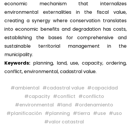
economic mechanism that internalizes
environmental externalities in the fiscal value,
creating a synergy where conservation translates
into economic benefits and degradation has costs,
establishing the bases for comprehensive and
sustainable territorial management in the
municipality.
Keywords:
planning, land, use, capacity, ordering,
conflict, environmental, cadastral value.
#
ambiental
#
cadastral value
#
capacidad
#
capacity
#
conflict
#
conflicto
#
environmental
#
land
#
ordenamiento
#
planificación
#
planning
#
tierra
#
use
#
uso
#
valor catastral