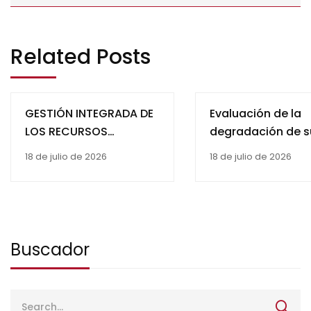
Related Posts
GESTIÓN INTEGRADA DE
Evaluación de la
LOS RECURSOS
degradación de s
HÍDRICOS EN OBLIGADO
por erosión hídric
18 de julio de 2026
18 de julio de 2026
Y HOHENAU,
la unidad hidrogr
DEPARTAMENTO ITAPÚA,
Tebicuary Cuenca
PARAGUAY
Buscador