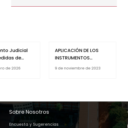
nto Judicial
APLICACIÓN DE LOS
edidas de
INSTRUMENTOS
ón Otorgadas
INTERNACIONALES EN
ero de 2026
9 de noviembre de 2023
uzgado de la
LAS RESOLUCIONES
a Adolescencia,
JUDICIALES DE
r Turno de la
ASISTENCIA
e Encarnación,
ALIMENTARIA, REGIMEN
 2016, en los
DE RELACIONAMIENTO Y
 Niñas y
CONVIVENCIA DEL
Sobre Nosotros
entes
JUZGADO DE NIÑEZ Y
adas
Encuesta y Sugerencias
ADOLESCENCIA DEL