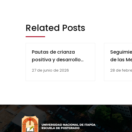
Related Posts
Pautas de crianza
Seguimie
positiva y desarrollo
de las M
socioemocional en la
Protecci
27 de junio de 2026
28 de febr
infancia: estudio en el
por el J
Barrio San Isidro de
Niñez y l
Encarnación (2025)
del Prime
Ciudad d
en el año
Casos de
Adolesc
Embaraz