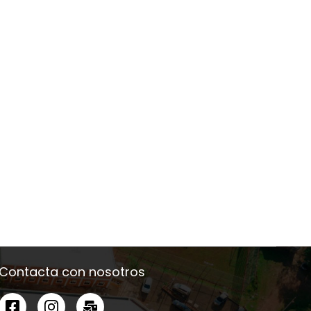
CONDUCTAS ADICTIVAS
FACTORES DE RIESGO
QUE INCIDEN EN LA
ASOCIADOS A LA
DELINCUENCIA JUVENIL
DELINCUENCIA JUVENI
9 de noviembre de 2023
9 de noviembre de 2023
DE LA LOCALIDAD DE
EN LA CIUDAD DE
MARÍA AUXILIADORA,
CAAZAPÁ, 2019 – 2021
2021
Contacta con nosotros