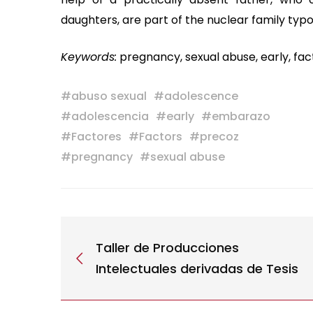
daughters, are part of the nuclear family typo
Keywords:
pregnancy, sexual abuse, early, fa
#
abuso sexual
#
adolescence
#
adolescencia
#
early
#
embarazo
#
Factores
#
Factors
#
precoz
#
pregnancy
#
sexual abuse
Taller de Producciones
Intelectuales derivadas de Tesis