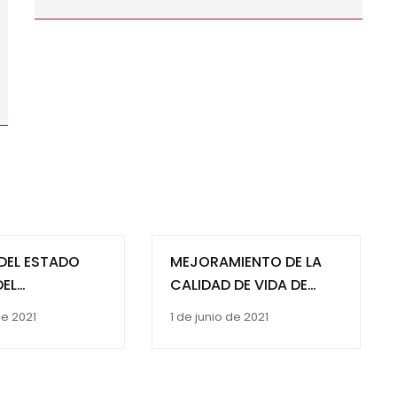
DEL ESTADO
MEJORAMIENTO DE LA
DEL
CALIDAD DE VIDA DE
DO PÚBLICO,
COMUNIDADES
de 2021
1 de junio de 2021
RGÉTICO
INDIGENAS MEDIANTE EL
 FACTIBILIDAD
USO EFICIENTE DE LOS
DE ENERGÍA
RECURSOS