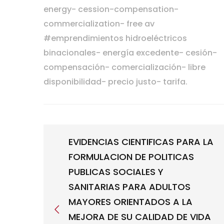
energy- cession-compensation-
commercialization- free av
#
emprendimientos hidroeléctricos
binacionales- energía excedente- cesión-
compensación- comercialización- libre
disponibilidad- precio justo- tarifa.
EVIDENCIAS CIENTIFICAS PARA LA
FORMULACION DE POLITICAS
PUBLICAS SOCIALES Y
SANITARIAS PARA ADULTOS
MAYORES ORIENTADOS A LA
MEJORA DE SU CALIDAD DE VIDA