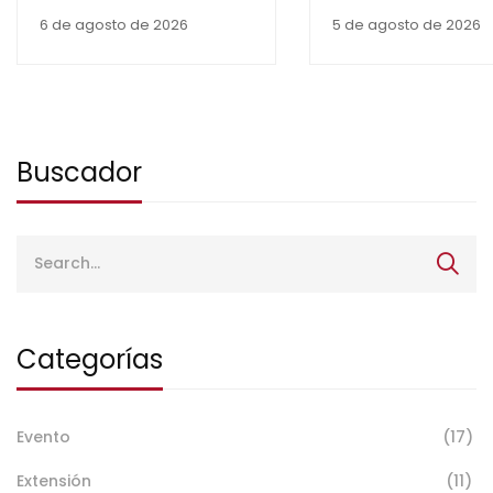
de la cuarta edición del
Aplicada a la
6 de agosto de 2026
5 de agosto de 2026
Programa de Apoyo a
Redacción Científ
Publicaciones
Científicas
Buscador
Categorías
Evento
(17)
Extensión
(11)