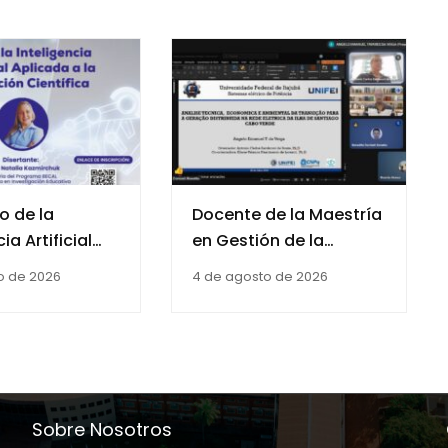
so de la
Docente de la Maestría
ia Artificial
en Gestión de la
 a la
Energía formó parte de
o de 2026
4 de agosto de 2026
n Científica
la mesa evaluadora de
la Maestría en
Ingeniería Eléctrica de
la UNIFEI
Sobre Nosotros