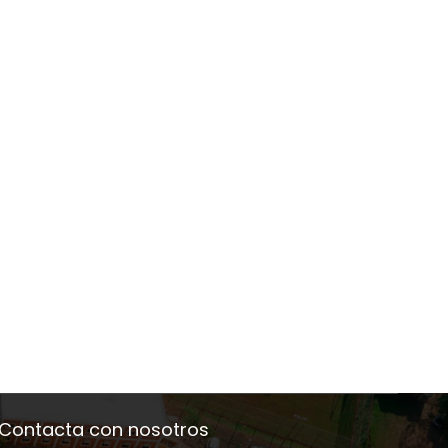
Visita institucional del
Escuela de Postgrad
Embajador de la India
realizará taller sobre
en Paraguay Dr. Piyush
escritura científica
4 de agosto de 2026
30 de julio de 2026
Singh
dirigido a tesistas de
Maestría en Gestión
la Energía
Contacta con nosotros