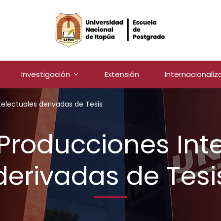
Investigación
Extensión
Internacionaliz
telectuales derivadas de Tesis
 Producciones Int
derivadas de Tesi