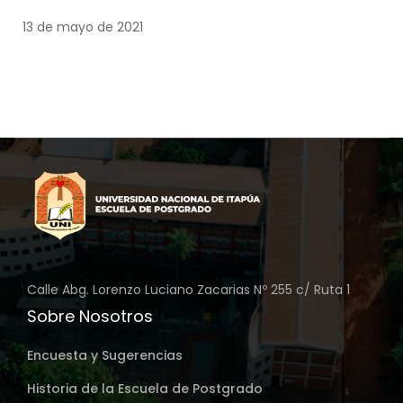
INGENIERÍA COMERCIAL DE LA
13 de mayo de 2021
FACULTAD DE CIENCIAS
ECONÓMICAS Y
ADMINISTRATIVAS DE LA
UNIVERSIDAD NACIONAL DE
ITAPÚA QUE SE DETERMINAN EN EL
PERFIL DE SALIDA. PERIODO 2009 –
2015
Calle Abg. Lorenzo Luciano Zacarias Nº 255 c/ Ruta 1
Sobre Nosotros
Encuesta y Sugerencias
Historia de la Escuela de Postgrado