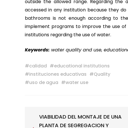
outside the allowed range. Regarding the 
accessed in any institution because they do 
bathrooms is not enough according to th
implement programs to improve the use of w
institutions regarding the use of water.
Keywords:
water quality and use, educationa
#
calidad
#
educational institutions
#
instituciones educativas
#
Quality
#
uso de agua
#
water use
VIABILIDAD DEL MONTAJE DE UNA
PLANTA DE SEGREGACION Y