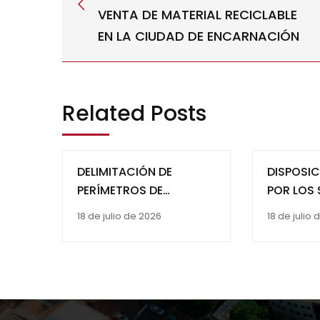
VENTA DE MATERIAL RECICLABLE
EN LA CIUDAD DE ENCARNACIÓN
Related Posts
DELIMITACIÓN DE
DISPOSIC
PERÍMETROS DE
POR LOS 
PROTECCIÓN PARA
AMBIENT
18 de julio de 2026
18 de julio
POZOS ARTESIANOS EN
MECANIS
SUELOS DE FORMACIÓN
FORTALEC
MISIONES, TRINIDAD.
GESTIÓN 
ITAPÚA
MINI ZO
PRIVADO 