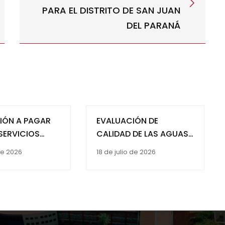
PARA EL DISTRITO DE SAN JUAN
DEL PARANÁ
IÓN A PAGAR
EVALUACIÓN DE
SERVICIOS
CALIDAD DE LAS AGUAS
ALES COMO
DEL ARROYO AGUAPEY
 de 2026
18 de julio de 2026
MO PARA EL
(PARAGUAY) MEDIANTE
IMIENTO DE LA
EL EMPLEO DE MACRO
AMBIENTAL DEL
INVERTEBRADOS COMO
OLÓGICO
BIOINDICADORES
JUAN XXIII DE